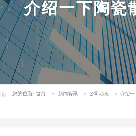
介
绍
一
下
陶
瓷
您的位置:
->
->
->
首页
新闻资讯
公司动态
介绍一