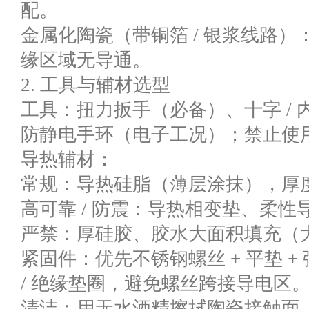
配。
金属化陶瓷（带铜箔 / 银浆线路
缘区域无导通。
2. 工具与辅材选型
工具：扭力扳手（必备）、十字 /
防静电手环（电子工况）；禁止使
导热辅材：
常规：导热硅脂（薄层涂抹），厚度控制
高可靠 / 防震：导热相变垫、柔
严禁：厚硅胶、胶水大面积填充（
紧固件：优先不锈钢螺丝 + 平垫 
/ 绝缘垫圈，避免螺丝跨接导电区
清洁：用无水酒精擦拭陶瓷接触面