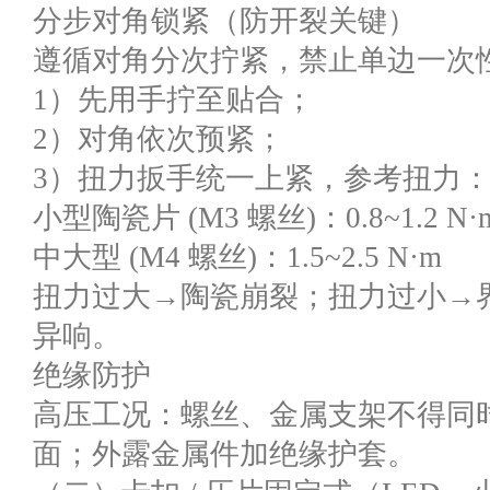
分步对角锁紧（防开裂关键）
遵循对角分次拧紧，禁止单边一次
1）先用手拧至贴合；
2）对角依次预紧；
3）扭力扳手统一上紧，参考扭力
小型陶瓷片 (M3 螺丝)：0.8~1.2 N·
中大型 (M4 螺丝)：1.5~2.5 N·m
扭力过大→陶瓷崩裂；扭力过小→
异响。
绝缘防护
高压工况：螺丝、金属支架不得同
面；外露金属件加绝缘护套。