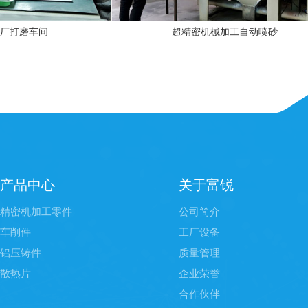
间
超精密机械加工自动喷砂
产品中心
关于富锐
精密机加工零件
公司简介
车削件
工厂设备
铝压铸件
质量管理
散热片
企业荣誉
合作伙伴