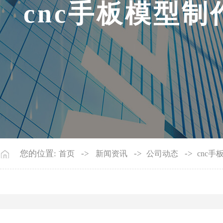
c
n
c
手
板
模
型
制
您的位置:
->
->
->
首页
新闻资讯
公司动态
cnc