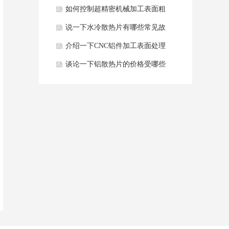
限性？
如何控制超精密机械加工表面粗
糙度？
说一下水冷散热片有哪些常见故
障及解决方法？
介绍一下CNC铝件加工表面处理
工艺有哪些？
谈论一下铝散热片的价格受哪些
因素影响？