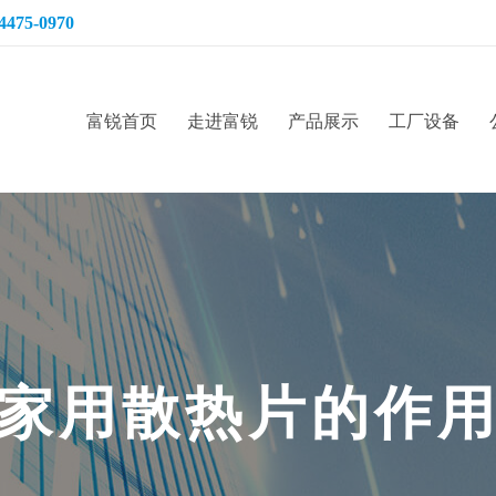
4475-0970
富锐首页
走进富锐
产品展示
工厂设备
家
用
散
热
片
的
作