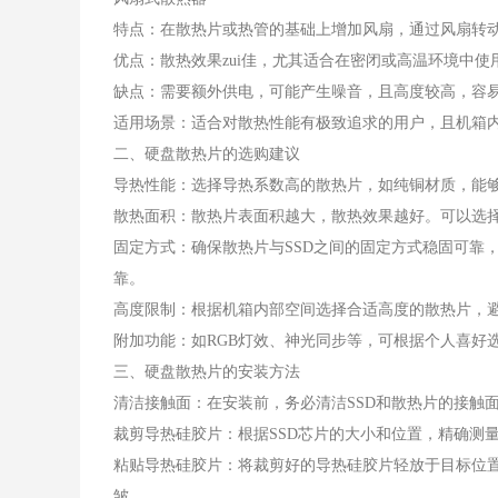
特点：在散热片或热管的基础上增加风扇，通过风扇转
优点：散热效果zui佳，尤其适合在密闭或高温环境中使
缺点：需要额外供电，可能产生噪音，且高度较高，容易
适用场景：适合对散热性能有极致追求的用户，且机箱
二、硬盘散热片的选购建议
导热性能：选择导热系数高的散热片，如纯铜材质，能够
散热面积：散热片表面积越大，散热效果越好。可以选
固定方式：确保散热片与SSD之间的固定方式稳固可靠
靠。
高度限制：根据机箱内部空间选择合适高度的散热片，避
附加功能：如RGB灯效、神光同步等，可根据个人喜好
三、硬盘散热片的安装方法
清洁接触面：在安装前，务必清洁SSD和散热片的接触
裁剪导热硅胶片：根据SSD芯片的大小和位置，精确测
粘贴导热硅胶片：将裁剪好的导热硅胶片轻放于目标位
皱。