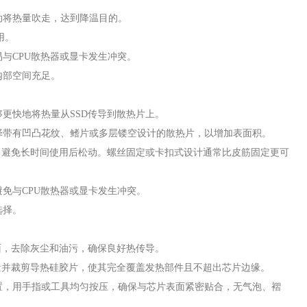
动将热量吹走，达到降温目的。
用。
与CPU散热器或显卡发生冲突。
内部空间充足。
更快地将热量从SSD传导到散热片上。
择带有凹凸花纹、鳍片或多层镂空设计的散热片，以增加表面积。
，避免长时间使用后松动。螺丝固定或卡扣式设计通常比皮筋固定更可
免与CPU散热器或显卡发生冲突。
选择。
面，去除灰尘和油污，确保良好热传导。
量并裁剪导热硅胶片，使其完全覆盖发热部件且不超出芯片边缘。
置，用手指或工具均匀按压，确保与芯片表面紧密贴合，无气泡、褶