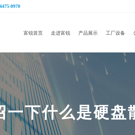
4475-0970
富锐首页
走进富锐
产品展示
工厂设备
绍
一
下
什
么
是
硬
盘