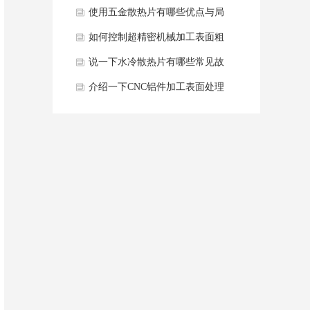
产生毛刺？
使用五金散热片有哪些优点与局
限性？
如何控制超精密机械加工表面粗
糙度？
说一下水冷散热片有哪些常见故
障及解决方法？
介绍一下CNC铝件加工表面处理
工艺有哪些？