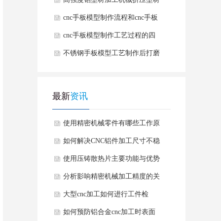
有哪些优势
cnc手板模型制作流程和cnc手板
模型制作的好处
cnc手板模型制作工艺过程的四
个加工阶段
不锈钢手板模型工艺制作后打磨
方法
最新
资讯
使用精密机械零件有哪些工作原
理要求？
如何解决CNC铝件加工尺寸不稳
定情况？
使用压铸散热片主要功能与优势
有哪些？
分析影响精密机械加工精度的关
键因素有哪些？
大型cnc加工如何进行工件检
测？
如何预防铝合金cnc加工时表面