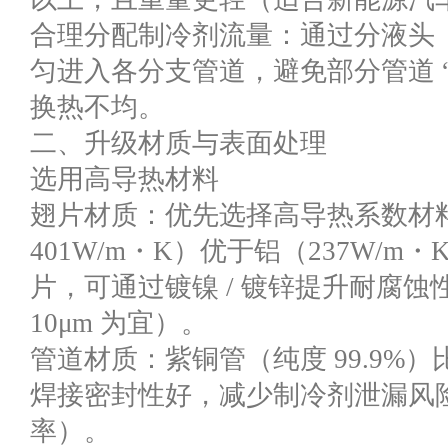
合理分配制冷剂流量：通过分液头
匀进入各分支管道，避免部分管道 “
换热不均。
二、升级材质与表面处理
选用高导热材料
翅片材质：优先选择高导热系数材
401W/m・K）优于铝（237W/
片，可通过镀镍 / 镀锌提升耐腐蚀
10μm 为宜）。
管道材质：紫铜管（纯度 99.9%
焊接密封性好，减少制冷剂泄漏风
率）。