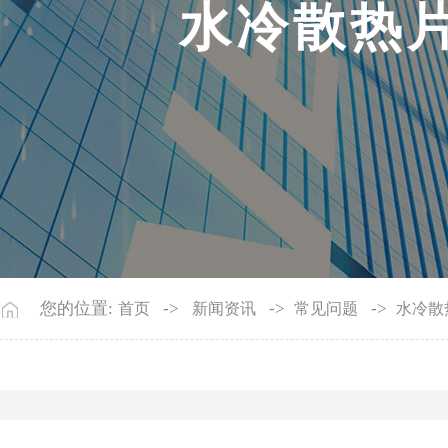
水
冷
散
热
您的位置:
->
->
->
首页
新闻资讯
常见问题
水冷散