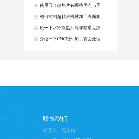
产生毛刺？
使用五金散热片有哪些优点与局
限性？
如何控制超精密机械加工表面粗
糙度？
说一下水冷散热片有哪些常见故
障及解决方法？
介绍一下CNC铝件加工表面处理
工艺有哪些？
联系我们
联系人：易小姐