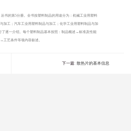
书的第5分册。全书按塑料制品的用途分为：机械工业用塑料
与加工；汽车工业用塑料制品与加工；化学工业用塑料制品与加
行了逐一介绍。每个塑料制品基本按照：制品概述→标准及性能
→工艺条件等项内容叙述。
下一篇:
散热片的基本信息