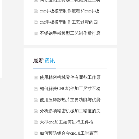
有哪些优势
cnc手板模型制作流程和cnc手板
模型制作的好处
cnc手板模型制作工艺过程的四
个加工阶段
不锈钢手板模型工艺制作后打磨
方法
最新
资讯
使用精密机械零件有哪些工作原
理要求？
如何解决CNC铝件加工尺寸不稳
定情况？
使用压铸散热片主要功能与优势
有哪些？
分析影响精密机械加工精度的关
键因素有哪些？
大型cnc加工如何进行工件检
测？
如何预防铝合金cnc加工时表面