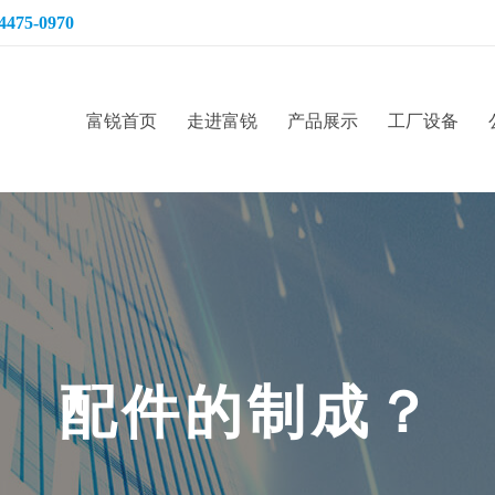
4475-0970
富锐首页
走进富锐
产品展示
工厂设备
配
件
的
制
成
？