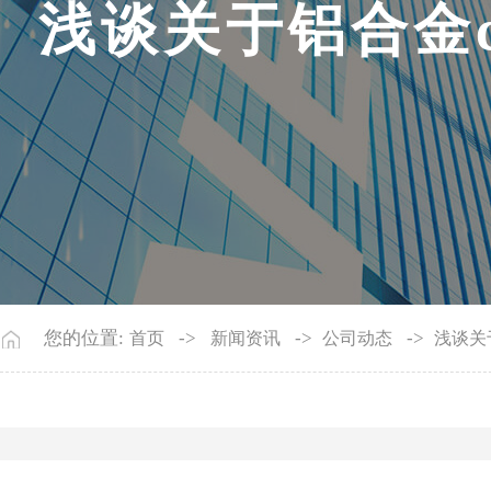
浅
谈
关
于
铝
合
金
您的位置:
->
->
->
首页
新闻资讯
公司动态
浅谈关