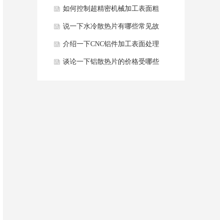
限性？
如何控制超精密机械加工表面粗
糙度？
说一下水冷散热片有哪些常见故
障及解决方法？
介绍一下CNC铝件加工表面处理
工艺有哪些？
谈论一下铝散热片的价格受哪些
因素影响？