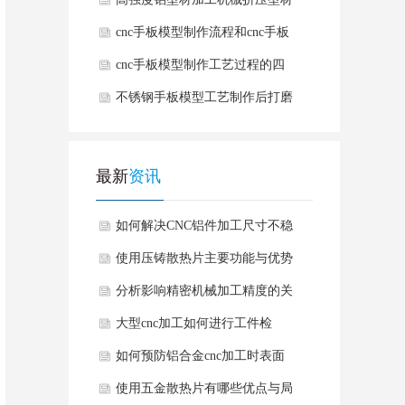
有哪些优势
cnc手板模型制作流程和cnc手板
模型制作的好处
cnc手板模型制作工艺过程的四
个加工阶段
不锈钢手板模型工艺制作后打磨
方法
最新
资讯
如何解决CNC铝件加工尺寸不稳
定情况？
使用压铸散热片主要功能与优势
有哪些？
分析影响精密机械加工精度的关
键因素有哪些？
大型cnc加工如何进行工件检
测？
如何预防铝合金cnc加工时表面
产生毛刺？
使用五金散热片有哪些优点与局