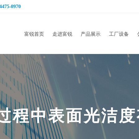
4475-0970
富锐首页
走进富锐
产品展示
工厂设备
过
程
中
表
面
光
洁
度