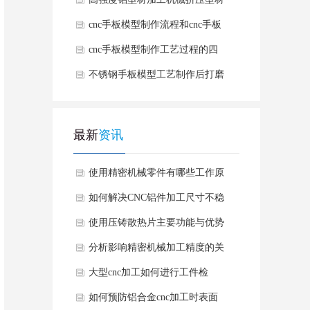
有哪些优势
cnc手板模型制作流程和cnc手板
模型制作的好处
cnc手板模型制作工艺过程的四
个加工阶段
不锈钢手板模型工艺制作后打磨
方法
最新
资讯
使用精密机械零件有哪些工作原
理要求？
如何解决CNC铝件加工尺寸不稳
定情况？
使用压铸散热片主要功能与优势
有哪些？
分析影响精密机械加工精度的关
键因素有哪些？
大型cnc加工如何进行工件检
测？
如何预防铝合金cnc加工时表面