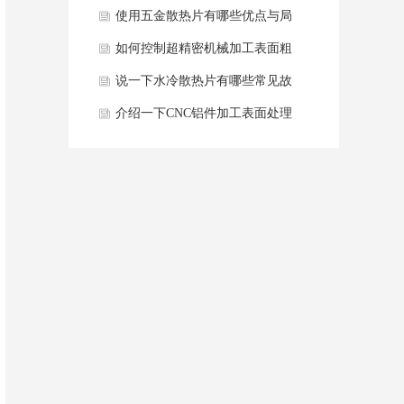
产生毛刺？
使用五金散热片有哪些优点与局
限性？
如何控制超精密机械加工表面粗
糙度？
说一下水冷散热片有哪些常见故
障及解决方法？
介绍一下CNC铝件加工表面处理
工艺有哪些？