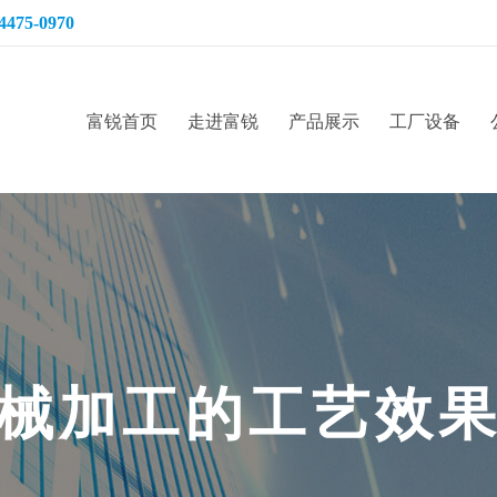
4475-0970
富锐首页
走进富锐
产品展示
工厂设备
械
加
工
的
工
艺
效