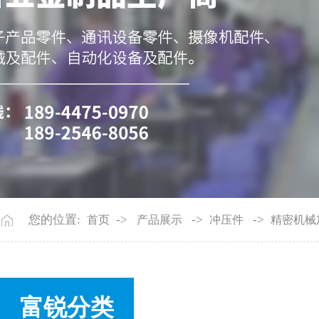
您的位置:
->
->
->
首页
产品展示
冲压件
精密机械
富锐分类