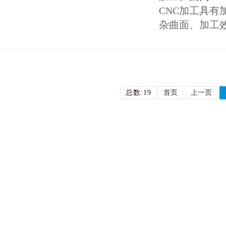
CNC加工具
杂曲面、加工效
总数:19
首页
上一页
产品中心
关于富锐
精密机加工零件
公司简介