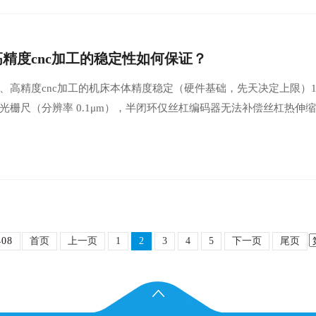
高精度cnc加工的稳定性如何保证？
、高精度cnc加工的机床本体精度稳定（硬件基础，先天决定上限）1
光栅尺（分辨率 0.1μm），半闭环仅丝杠编码器无法补偿丝杠热伸
08
首页
上一页
1
2
3
4
5
下一页
尾页