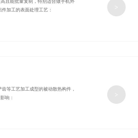
度高且能批量复制，特别适合做手机外
>
铝件加工的表面处理工艺：
铲齿等工艺加工成型的被动散热构件，
>
素影响：