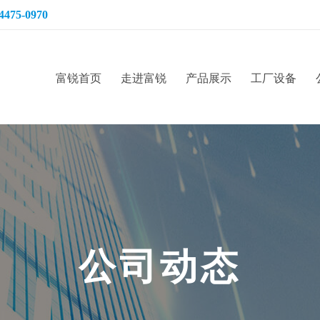
4475-0970
富锐首页
走进富锐
产品展示
工厂设备
公
司
动
态