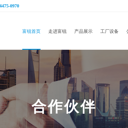
4475-0970
富锐首页
走进富锐
产品展示
工厂设备
合
作
伙
伴