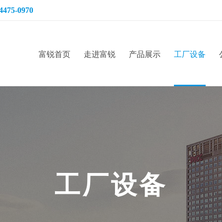
4475-0970
富锐首页
走进富锐
产品展示
工厂设备
工
厂
设
备