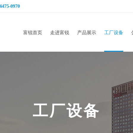
4475-0970
富锐首页
走进富锐
产品展示
工厂设备
工
厂
设
备